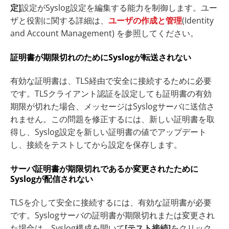
定]
設定がSyslog設定を編集する能力を制御します。ユー
ザと役割に関する詳細は、
ユーザの作成と管理
(Identity
and Account Management) を参照してください。
証明書が期限切れのためにSyslogが転送されない
有効な証明書は、TLS経由で安全に接続するために必要
です。TLSクライアント認証を設定しても証明書の有効
期限が切れた場合、メッセージはSyslogサーバに送信さ
れません。この問題を修正するには、新しい証明書を取
得し、Syslog設定を新しい証明書の値でアップデート
し、接続をテストしてから設定を保存します。
サーバ証明書が期限切れであるか変更されたために
Syslogが配信されない
TLSを介して安全に接続するには、有効な証明書が必要
です。Syslogサーバの証明書が期限切れまたは変更され
た場合は、Syslog構成を開いて
[テスト接続]
をクリック