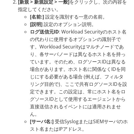
[新規 > 新規設定 > 一般]
をクリックし、次の内容を
指定してください。
[名前:]
設定を識別する一意の名前。
[説明]
設定のオプション説明。
ログ送信元ID
: Workload Securityのホスト名
の代わりに使用するオプションの識別子で
す。Workload Securityはマルチノードであ
り、各サーバノードは異なるホスト名を持っ
ています。そのため、ログソースIDは異なる
場合があります。ホスト名に関係なくIDを同
じにする必要がある場合 (例えば、フィルタ
リング目的で)、ここで共有ログソースIDを設
定できます。この設定は、常にホスト名をロ
グソースIDとして使用するエージェントから
直接送信されるイベントには適用されませ
ん。
[サーバ名:]
受信SyslogまたはSIEMサーバのホ
スト名またはIPアドレス。