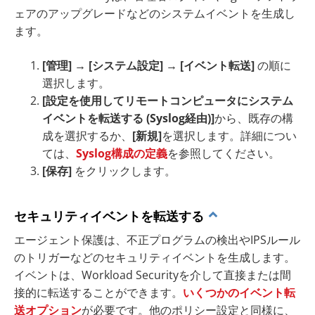
ェアのアップグレードなどのシステムイベントを生成し
ます。
[管理]
→
[システム設定]
→
[イベント転送]
の順に
選択します。
[設定を使用してリモートコンピュータにシステム
イベントを転送する (Syslog経由)]
から、既存の構
成を選択するか、
[新規]
を選択します。詳細につい
ては、
Syslog構成の定義
を参照してください。
[保存]
をクリックします。
セキュリティイベントを転送する
エージェント保護は、不正プログラムの検出やIPSルール
のトリガーなどのセキュリティイベントを生成します。
イベントは、Workload Securityを介して直接または間
接的に転送することができます。
いくつかのイベント転
送オプション
が必要です。他のポリシー設定と同様に、