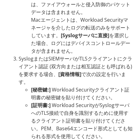
は、ファイアウォールと侵入防御のパケット
データは含まれません。
Macエージェントは、Workload Securityマ
ネージャを介したログの転送のみをサポート
しています。
[Syslogサーバに直接]
を選択し
た場合、ログにはデバイスコントロールデー
タが含まれません。
SyslogまたはSIEMサーバがTLSクライアントにクラ
イアント認証 (双方向または相互認証とも呼ばれる)
を要求する場合、
[資格情報]
で次の設定を行いま
す。
[秘密鍵:]
Workload Securityクライアント証
明書の秘密鍵を貼り付けてください。
[証明書:]
Workload SecurityがSyslogサーバ
へのTLS接続で自身を識別するために使用す
るクライアント証明書を貼り付けてくださ
い。PEM、Base64エンコード形式としても知
られる形式を使用してください。