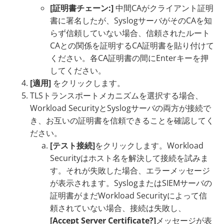
[証明書チェーン:]
中間CAがクライアント証明
書に署名したが、SyslogサーバがそのCAを知
らず信頼していない場合、信頼されたルート
CAとの関係を証明するCA証明書を貼り付けて
ください。各CA証明書の間にEnterキーを押
してください。
[適用]
をクリックします。
TLSトランスポートメカニズムを選択する場合、
Workload SecurityとSyslogサーバの両方が接続で
き、お互いの証明書を信頼できることを確認してく
ださい。
[テスト接続]
をクリックします。Workload
Securityはホスト名を解決して接続を試みま
す。それが失敗した場合、エラーメッセージ
が表示されます。SyslogまたはSIEMサーバの
証明書がまだWorkload Securityによって信
頼されていない場合、接続は失敗し、
[Accept Server Certificate?]
メッセージが表