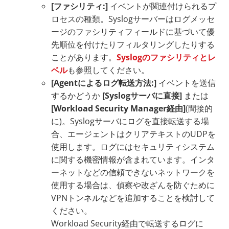
[ファシリティ:]
イベントが関連付けられるプ
ロセスの種類。Syslogサーバーはログメッセ
ージのファシリティフィールドに基づいて優
先順位を付けたりフィルタリングしたりする
ことがあります。
Syslogのファシリティとレ
ベル
も参照してください。
[Agentによるログ転送方法:]
イベントを送信
するかどうか
[Syslogサーバに直接]
または
[Workload Security Manager経由]
(間接的
に)。Syslogサーバにログを直接転送する場
合、エージェントはクリアテキストのUDPを
使用します。ログにはセキュリティシステム
に関する機密情報が含まれています。インタ
ーネットなどの信頼できないネットワークを
使用する場合は、偵察や改ざんを防ぐために
VPNトンネルなどを追加することを検討して
ください。
Workload Security経由で転送するログに