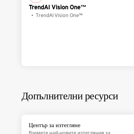
TrendAI Vision One™
TrendAI Vision One™
Допълнителни ресурси
Център за изтегляне
Вземете най-новите изтегляния за