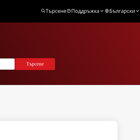
Търсене
Поддръжка
Български
Търсене