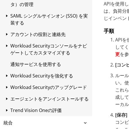
る
使用してAPIキーを作成する
APIを使
タ）の管理
ャンセル
ルールにイベントログを設定す
を作成する
の表示
OSプロキシを有効にする
さらにリレーを配信する
イベントログガイドライン
ID参照をリセットする
単一のコンピュータ設定
既存の予約タスクを実行する
は、負荷分
ステートフルファイアウォールの
る
コンピュータのインターネット
ルールをエクスポートする
SAML シングルサインオン (SSO) を実
イベントを識別およびグループ化す
コンピュータおよびAgentのステー
設定の定義
接続を設定する
じインベン
エージェントからのRelay機能の削
サーバコンソールでOSプロキシを
Relayの数と場所を計画する
設定をリセットする
設定と保護モジュールの設定
装する
るためのタグの適用
タス
アラートを生成する
ルールを削除する
除
有効にする
ルールに適用するスケジュールを
コンテキストを定義する
ステートフル設定を追加する
手順
リレーグループを作成する
セキュリティモジュールのステ
ルールのオーバーライド
アカウントの役割と連絡先
ログに記録するイベントの数を減ら
エージェントのバージョン管理を設
SAMLシングルサインオン（SSO）
手動によるタグ付け
設定オプションを設定する (トレ
定義する
エンドポイントからOSプロキシを
ータスをリセットする
API
す
定する
について
ンドマイクロのルールのみ)
ステートフル構成情報を提供す
リレーを有効にする
Workload Securityコンソールをナビ
ユーザロールの定義
自動タグ付け
有効にする
してく
る
ルールをリセットする
ゲートしてカスタマイズする
イベントのランク付けによる重要度
NICチーミングの設定
SAMLシングルサインオンを設定す
有効な時間を予約する
更
を参
AgentをRelayグループに割り当て
連絡先を追加 (レポートのみを受信
信頼済みのソースを使用したタグ
エージェント側の設定
自動タグ付けルールの優先順位
の数値化
る
パケットインスペクションオプ
る
ルールのすべてのオーバーライ
通知サービスを使用する
Workload SecurityとDeep Security
できるユーザ)
ダッシュボードのカスタマイズ
付け
推奨設定から除外する
を設定する
[コン
ションを選択する
トラブルシューティング
ドをリセットする
イベントをSyslogサーバまたはSIEM
エージェント間の通信
Microsoft Entra IDを使用したSAML
前提条件
エージェントをリレーのプライベ
ルール
Workload Securityを強化する
スマートフォルダによるコンピュー
タグを削除する
連絡先を追加または編集する
ルールのコンテキストを設定す
セキュリティログ監視イベント
信頼済みのローカルコンピュー
サーバに転送する
シングルサインオンの設定
ステートフル設定をエクスポー
IPパケットインスペクション
ートIPアドレスに接続する
ルールのオーバーライドを選択
インターネットにアクセスできない
タの動的なグループ化
Workload SecurityでSAMLを設定
る
を自動でタグ付けする
タに基づいてイベントにタグを
い。使
トする
Workload Securityのアップグレード
Workload Security の強化
連絡先を削除する
してリセットする
Amazon SNSでのイベントへのアク
Agentの設定
Workload Security イベントを
する
付ける
TCPパケットインスペクション
これら
詳細なシステム設定のカスタマイズ
ルールの動作モードをオーバー
セス
SyslogまたはSIEMサーバに転送す
ステートフル設定を削除する
成して
エージェントをアンインストールする
信頼された証明書の管理
アップグレードについて
Agentからのリモート有効化および
IDプロバイダSAMLメタデータド
ライドする
ターゲットと信頼できるソース
FTPオプション
る
ーカル
アラートの設定
Agentからの通信を使用してAgent
Amazon SNSを設定する
キュメントをインポートする
ステートフル設定が割り当てら
コンピュータ間のWorkload
Trend Vision Oneの評価
SSLの実装と資格情報のプロビジョ
セキュリティ更新プログラムの適用
WindowsでのAgentのアンインスト
信頼された証明書をインポートす
ルールおよびアプリケーション
UDPパケットインスペクショ
を有効化して保護する
syslogメッセージの形式
れたポリシーとコンピュータの
Securityイベントの一致
イベント転送ネットワークトラ
[保存]
ニング
ール
る
アラートやその他のアクティビティ
JSON形式でのSNS設定
アラートをWorkload Securityコ
SAMLユーザ用の Workload
の種類の設定をオーバーライド
AWSユーザを作成する
ン
新しいパターンファイルアップデー
Foundation Servicesとエンドポイ
セキュリティアップデート元を設
表示
フィックを許可する
コンピ
統合
に関するレポートの生成
Agentを有効化するときに自動的に
Red Hat Enterprise Linuxでイベ
ンソールで表示する
Agentからのリモート有効化を有
Security ロールの作成
する
トレンドマイクロのソフトウェ
信頼済みのローカルコンピュー
エージェントを保護する
トアラートのメールの無効化
LinuxでのAgentのアンインストール
ント保護の前提条件
信頼された証明書を表示する
定する