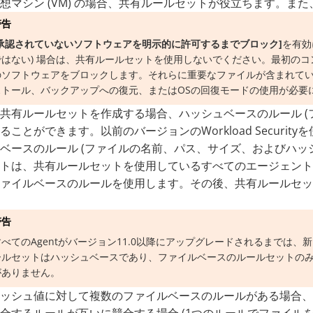
想マシン (VM) の場合、共有ルールセットが役立ちます。
警告
[承認されていないソフトウェアを明示的に許可するまでブロック]
を有効
ではない) 場合は、共有ルールセットを使用しないでください。最初の
のソフトウェアをブロックします。それらに重要なファイルが含まれてい
ストール、バックアップへの復元、またはOSの回復モードの使用が必要
共有ルールセットを作成する場合、ハッシュベースのルール (
ることができます。以前のバージョンのWorkload Secur
ベースのルール (ファイルの名前、パス、サイズ、およびハッ
トは、共有ルールセットを使用しているすべてのエージェント
ァイルベースのルールを使用します。その後、共有ルールセッ
警告
すべてのAgentがバージョン11.0以降にアップグレードされるまでは
ールセットはハッシュベースであり、ファイルベースのルールセットのみ
がありません。
ッシュ値に対して複数のファイルベースのルールがある場合、