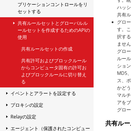
す。統
Webレピュテーションの設定
できます
する
一般的な手順
AWSアカウントAをWorkload
ポリシーを割り当てる
エージェントの起動または停止
る
プリケーションコントロールをリ
PowerShell
役割を使用したアクセスの制御
ルールテンプレートを選択し、
アラートを生成する
ステートフル設定が割り当てら
リアルタイムのイベント監視
セキュリティイベント
GCPコネクタの同期処理を送信
づいてコンピュータを検索する
検索する
する
リストの作成
インストールする
関連リソース
ServiceSet
侵入防御 ルールを作成する
ハッシ
詳細設定を編集する
必要な情報
予約されたタスクを使用した保
コンテンツハッシュアルゴリズ
アプリケーションコントロール
アプリケーションコントロール
信頼ルール
Amazon Inspector
初期設定値とオーバーライド
推奨検索が最後に実行された日
Securityに追加
UDPパケットインスペクショ
信頼ルールセットを作成する
セットする
一般情報
ルールの属性を定義する
れたポリシーとコンピュータの
する
デバイスコントロールの設定
ロールの権限で不正プログラム
ステートフル構成の変更に関す
例
一般的な手順
共有ル
ルールまたはアプリケーションタ
最後のコメント
API Keysを作成および管理する
護の維持
設定オプションを設定する (トレ
ムを変更する
アラート
信頼エンティティ
アラートを監視する
アプリケーションコントロール
一般的な手順
モジュールのステータスに基づ
例：CVEから保護されていない
時を確認する
ン
Agentが適切にインストールされ
ポリシーで使用するファイル拡張
Solarisにエージェントをインス
表示
UserSet
ブロックページ
Bash
の除外を許可する
信頼ルールのプロパティの種類
AWS WAF
ポリシー設定と初期設定のポリ
る制限
ポリシータブから信頼ルールセ
信頼ルールの種類
グロー
イプを推奨検索から除外する
共有ルールセットとグローバルル
詳細
レジストリ値テンプレート
ンドマイクロのルールのみ)
ルールの処理を変更する
いてコンピュータを検索する
コンピュータを検索する
有効化されたことを確認する
子リストの作成
トールする
アプリケーションコントロール
不正プログラム検索設定を作成
例
一般的な手順
関連リソース
Workload Security システム設
変更監視イベントのタグ付け
ルールが割り当てられているポ
アプリケーションコントロール
例：役割の作成
APIキーについて
シー設定クラス
例: すべてのコンピュータの最
関連するクラス
ICMPパケットインスペクショ
ットを作成
す。こ
ールセットを作成するためのAPIの
WQLSet
アラート
Bashスクリプトの詳細
を設定する
アプリケーションコントロール
AWS Config
および変更する
信頼ルールを作成する
手動でルールを割り当てる
定を構成する
ID (トレンドマイクロのルールの
ファイルテンプレート
有効な時間を予約する
リシーとコンピュータを表示す
で検出されるソフトウェア変更
個々のアプリケーションコント
仮想マシンの状態を表示する
例：侵入防止ルールをコンピュ
後の推奨検索の日付を取得する
ン
択する
ポリシーの自動割り当ての設定
ポリシーで使用するファイルのリ
使用
AIXにAgentをインストール
ファイル拡張子リストをインポ
例
イベントの集約と分析
コードを使用してAPIキーを作
ポリシー設定または初期設定の
予約タスクの作成
コンピュータまたはポリシータ
み)
る
ロールルールを削除する
ータのポリシーに追加
ません
ストを作成する
ポート
PowerShell
変更監視
ート/エクスポートする
不正プログラム検索設定を作成
共有ルールセットの作成
信頼ルールのプロパティを変更
推奨設定を自動的に適用する
Workload Security イベントの
カスタムテンプレート
推奨設定から除外する
成
単一のシステム設定を取得、変
ポリシー設定の値を取得しま
コンピュータの構成を取得する
推奨事項を適用
ブから信頼ルールセットを作成
マスターに基づいてAMIまたはカ
macOSへのエージェントのイン
共有ルールセットの作成
USBデバイスの除外を作成する
Linuxの信頼ルールプロパティの
する一般的な手順
一般的なプロパティを設定する
する
グロー
監視
関連する脆弱性に関する情報の
ルールをエクスポートする
アプリケーションコントロール
更、またはリセットする
す。
する
スタムWorkSpaceバンドルを作成
ポリシーで使用するIPアドレスリ
Webレピュテーションをテストす
ストール
PowerShellスクリプトの詳細
セキュリティログ監視
ファイル拡張子リストを使用す
認識できないファイルをブロッ
一般的な手順
一般的な脆弱性に関する追加ルー
トレンドマイクロが発行する変
ルールのコンテキストを設定す
制限
APIキーを作成するWorkload
コンピュータの不正プログラム
ロールIDを取得
ルール
表示 (トレンドマイクロのルール
ルールセットを削除する
共有許可およびブロックルール
する
ストの作成
る
る不正プログラム検索設定の表
不正プログラム検索の設定例
クするソフトウェア
スケジュールを作成する
信頼ルールを削除する
ル
更監視ルールを設定する
る
ルールを削除する
Securityコンソールを使用する
例：単一のシステム設定を変更
すべてのポリシーまたは初期設
対策の構成を検出する
信頼ルールセットの割り当てま
ション
Red Hat OpenShiftにエージェン
備考
リストの作成と変更
のみ)
からコンピュータ固有の許可お
例
一般的な手順
示
SDKを使用したAPIキーの作
する
定のポリシー設定を一覧表示
たは割り当て解除
MD5
AMIを使用する
ポリシーで使用するポートリスト
トをインストールする
IPリストをインポート/エクスポ
よびブロックルールに切り替え
共有ルールセットの作成
例：毎日のスケジュール
ルールイベントとアラートを設
ルールの動作モードをオーバー
作成後のAPIキーの管理
侵入防御ルールの適用
成
既存のAPIキーをロックアウ
関連リソース
スケジュールの作成および設定
ルールを割り当てる/ルールの割
変更監視 ルールの作成
例
ス、ポ
の作成
ートする
る
定する
ライドする
複数のシステム設定を表示また
単一のポリシーまたは初期設定
信頼ルールセットを割り当てる
トする
Red Hat OpenShift
り当てを解除する
グローバルルールの追加
例： 月次スケジュール
かどう
ユーザ名とパスワードを使用
コンピュータ上のポリシーをオ
は変更する
のポリシー設定を構成する
セキュリティログ監視 ルール
イベントとアラートを設定する
ポリシーで使用するMACアドレス
Virtualization環境で稼働してい
IPリストを使用するルールを表
ポートリストをインポート/エク
マルチ
リアルタイムのイベント監視
ルールおよびアプリケーション
信頼ルールセットの割り当て解
してAPIキーを作成する
ーバーライド
自動的にコアEndpoint &
アップグレード時にメンテナン
を作成する
タスクを設定する
リストの作成
るOSにエージェントをインスト
示する
スポートする
アをブ
の種類の設定をオーバーライド
例：複数のシステム設定を変更
複数のポリシーおよび初期設定
除
プロキシの設定
Workload Securityのイベントログ
Workloadルールを割り当てる
スモードを設定する
ールする
アラート
セッションCookieと要求IDを
する
する
のポリシーを設定する
基本 セキュリティログ監視 ル
オーバーライドの検出
例： 予約タスクを作成する
グロー
推奨される除外項目
ポートリストを使用するルール
MACリストをインポート/エクス
信頼ルールセットを削除する
取得する
Relayの設定
ログとイベントの保存
プロキシの設定
アップデートされた必須ルール
ールを作成します
ルールが割り当てられているポ
を表示する
ポートする
ルールをエクスポート/インポー
ポリシーのオーバーライドをリ
コンピュータオーバーライドの
予約タスクの作成、実行、およ
共有ルー
ポリシーで使用するコンテキスト
を自動割り当てする
リシーとコンピュータを表示す
セッションCookieと要求IDを
エージェント（保護されたコンピュー
不正プログラム対策 検索の失敗とキ
プロキシ設定
Relayについて
ログファイルのサイズを制限する
トする
セットする
XMLを使用してログ検査ルール
設定
び削除
の定義
MACリストを使用するポリシー