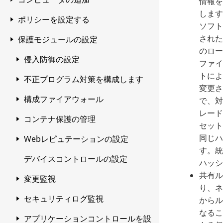
情報を
2020-11-23以前に作成されたアカウ
します
オンプレミスのDeep Security
コマンドラインの基本
APIとSDK - 自動化のためのDevOps
タスクを実行するためのWorkload
ポリシーを設定する
Linuxファイルシステムの互換性
ントのエージェントからWorkload
コンピュータの追加について
オプションのLinuxカーネルサポー
ソフト
Managerから移行する
ツール
Securityのスケジュール設定
SecurityのFQDN
トパッケージの更新を無効にする
Agentからのアクティベーション
された
保護モジュールの設定
Linux Secure Bootのサポート
ローカルネットワークコンピュータ
ポリシーの作成
Trend Cloud One - Endpoint &
APIを使用してリクエストを送信す
コンピュータの追加または変更時の
(dsa_control -a)
のロー
2020-11-23以前に作成されたアカウ
の追加
単一のコンピュータで更新を無効
Workload Security
Linux Secure Bootのサポート
る
タスクの自動実行
ポリシー、継承、およびオーバーラ
侵入防御の設定
新規ポリシーを作成する
ントの更新サーバFQDNへのリレー
にする
ファイ
Agentを有効化する
データセンターゲートウェイを設定
イド
コンピュータを手動で追加する
トによ
Endpoint Securityの設定
SELinuxのサポート
リソースのプロパティ値について
AWS自動スケーリングと Workload
不正プログラム対策を構成します
ポリシーを作成する別の
侵入防御について
2020-11-23以前に作成されたアカウ
する
複数のコンピューターで更新を無
変更さ
Security
コンピュータで使用可能なインタフ
ントのダウンロードセンターFQDN
効にする
ソフトウェアパッケージのデジタル署
各プラットフォームでサポートされ
オーバーライドパラメータについて
構成ファイアウォール
XMLファイルからポリシーをイン
侵入防御の設定
不正プログラム対策について
で、対
Active Directoryコンピュータを追
ェースを検出して設定する
へのリレー
名の確認
ている機能
Azure仮想マシンスケールセットと
エージェントのプレインストール
ポートする
レード
加する
リソースを検索する
コンテナ保護の管理
侵入防御ルールの設定
不正プログラム対策を設定する
ファイアウォールについて
検出モードで 侵入防御 を有効に
Workload Security
コンピュータエディタの概要セクシ
複数のインタフェースに対してポ
セット
ワイルドカードをサポートしないフ
リレー接続の確認
ソフトウェアZIPパッケージの署名
インストールスクリプトでAgent
既存のポリシーを複製する
する
VMware VMを追加
ョン
データセンターゲートウェイを追
リシーを設定する
同じハ
ァイアウォールに必要なWorkload
APIレートの上限
Webレピュテーションの設定
SQLインジェクション防止ルール
機械学習型検索で新たな脅威を検
Workload Securityファイアウォ
リアルタイム検索を適用する
IPSルール一覧
不正プログラム対策を有効にし
の確認
GCP自動スケーリングと Workload
をインストールする
加する
す。統
エージェントをデプロイする
SecurityのURL
コンピュータの推奨設定の検索に
を設定する
出
ールを設定する
コアエンドポイントとワークロ
て設定する
Security
AWSインスタンスを追加する
ポリシーエディタの [概要] セクショ
Workload SecurityにVMware
インタフェース制限を強制する
パフォーマンスのヒント
デバイスコントロールの設定
ファイアウォール設定を適用する
Webレピュテーションモジュール
侵入防御ライセンスの種類
インストーラーファイル（EXE、
自動スケーリングの結果、
基づいて新しいポリシーを作成す
ードルールの自動適用を有効に
ハッシ
ン
Active Directoryを追加する
vCenterを追加する
エージェントソフトウェアの入手
アプリケーションの種類
強化された不正プログラム対策と
ファイアウォールルールを作成す
を有効にする
不正プログラム検索の設定
機械学習型検索を有効にする
不正プログラム対策モジュール
MSI、RPM、DEBファイル）の署名
インストールスクリプトを使用した
Azureインスタンスを追加する
Workload Securityからインスタ
エージェントのプレインストール
AWSアカウントの追加について
る
する
共有ルー
トラブルシューティング
変更監視
侵入防御の設定を適用する
侵入防御ルールに関する情報の
挙動監視によるランサムウェア検
る
を有効にします
を確認する
コンピュータの追加と保護
ネットワークエンジン設定
ンスを削除します。
Active Directoryのその他のオプシ
VMware vCloudでホストされる仮
データセンターゲートウェイを
り、ネ
AgentのLinuxセキュアブートの設定
TLSトラフィックの検査
トレンドマイクロツールバーを有
表示
アプリケーションの種類のリス
不正プログラム対策のパフォー
GCPインスタンスを追加する
インストールスクリプトでAgent
クイックセットアップを使用して
Workload Security用のAzureアプ
ポリシーまたは個別のコンピュー
索
AWSアカウントを追加するとど
侵入防御のテスト
APIクックブック
セキュリティログ監視
ョン
想マシンの追加
変更監視
追加する
からル
信頼済みトラフィックに対するフ
効にする
トを表示する
マンスに関するヒント
実行する検索の種類を選択する
EXEまたはMSIファイルの署名の確
エージェントダウンロードのURL形
ユーザーモードソリューション
をインストールする
インストールスクリプトを生成す
AWSアカウントを追加する
リケーションを作成する
タの設定を編集する
うなりますか？
Workload Security でmacOSエージ
TLSインスペクションのサポート
一般情報
なるこ
AWSアカウント接続の手動アップグ
Google Cloud Platformサービス
Smart Protection （ Workload
ァイアウォールのバイパス許可
推奨ルールを適用する
強化された検索保護
認
SDKガイド
式
アプリケーションコントロールを設
API Cookbookについて
る
サーバ証明書を使用する
変更監視
セキュリティログ監視
ディレクトリを削除
VMware vCenterの追加
vCloudアカウントを追加する利
ェントのモバイルデバイス管理を設
macOS用ツールバーをインストー
一般情報
Deep SecurityとMicrosoft
検索対象の設定
ディスク使用量を最小限に抑え