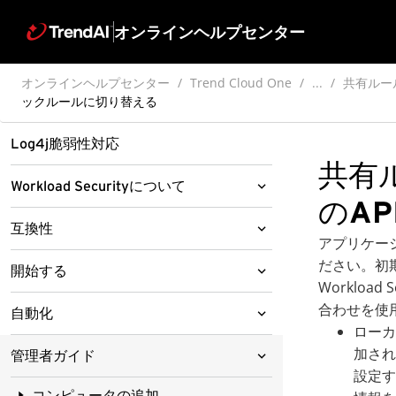
オンラインヘルプセンター
オンラインヘルプセンター
Trend Cloud One
...
共有ルー
ックルールに切り替える
Log4j脆弱性対応
共有
Workload Securityについて
のAP
Workload Security コンポーネントに
互換性
アプリケー
ついて
ださい。初
システム要件
開始する
Endpoint SecurityおよびWorkload
Worklo
Security保護モジュール
エージェントの要件
合わせを使
Workload Security デモをお試しくだ
自動化
さい
ローカ
請求および価格設定について
サイジング
Deep Security Agentのプラットフ
APIとSDKを使用して自動化する
加され
管理者ガイド
ォーム
Deep Security as a Serviceからの移
Workload Securityリリース戦略およ
ポート番号、URL、およびIPアドレス
設定す
行
コンソールを使用して自動化
APIレファレンス
びライフサイクルポリシー
コンピュータの追加
Linuxカーネルの互換性