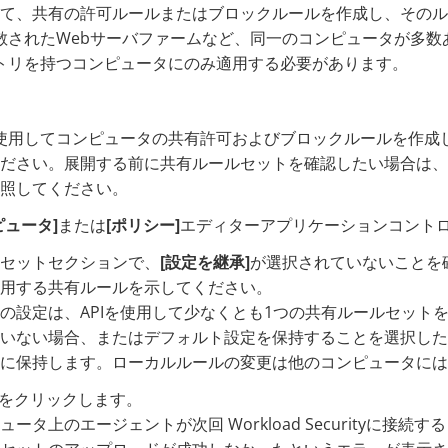
用して、共有の許可ルールまたはブロックルールを作成し、その
散されたWebサーバファームなど、同一のコンピュータが多数
トリを持つコンピュータにのみ適用する必要があります。
を使用してコンピュータの共有許可およびブロックルールを作成
ださい。展開する前に共有ルールセットを確認したい場合は、
照してください。
ピュータ]
または
[ポリシー]
エディターアプリケーションコント
セットセクションで、
[設定を継承]
が選択されていないことを
用する共有ルールを示してください。
の設定は、APIを使用して少なくとも1つの共有ルールセット
いない場合、またはデフォルト設定を保持することを選択した
に保持します。ローカルルールの変更は他のコンピュータには
をクリックします。
ュータ上のエージェントが次回 Workload Securityに