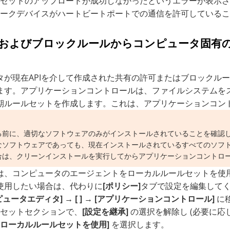
セットのアップロードが成功しなかったというエラーが表示された場合
ークデバイスがハートビートポートでの通信を許可していること
およびブロックルールからコンピュータ固有
タが現在APIを介して作成された共有の許可またはブロックル
ます。アプリケーションコントロールは、ファイルシステムを
期ルールセットを作成します。これは、アプリケーションコン
る前に、適切なソフトウェアのみがインストールされていることを確認
なソフトウェアであっても、現在インストールされているすべてのソフ
合は、クリーンインストールを実行してからアプリケーションコントロ
は、コンピュータのエージェントをローカルルールセットを使
使用したい場合は、代わりに
[ポリシー]
タブで設定を編集して
ピュータエディタ]
→
[ ]
→
[アプリケーションコントロール]
に
セットセクションで、
[設定を継承]
の選択を解除し (必要に応
ローカルルールセットを使用]
を選択します。