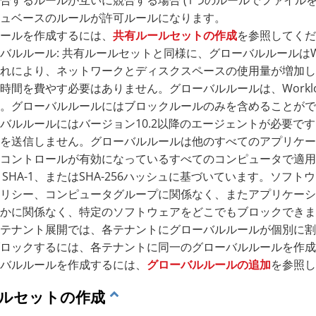
合するルールが互いに競合する場合 (1つのルールでファイル
ュベースのルールが許可ルールになります。
ールを作成するには、
共有ルールセットの作成
を参照してくだ
バルルール: 共有ルールセットと同様に、グローバルルールはWork
れにより、ネットワークとディスクスペースの使用量が増加し
時間を費やす必要はありません。グローバルルールは、Workloa
。グローバルルールにはブロックルールのみを含めることが
バルルールにはバージョン10.2以降のエージェントが必要です。Wo
を送信しません。グローバルルールは他のすべてのアプリケー
コントロールが有効になっているすべてのコンピュータで適用
、SHA-1、またはSHA-256ハッシュに基づいています。ソ
リシー、コンピュータグループに関係なく、またアプリケーシ
かに関係なく、特定のソフトウェアをどこでもブロックできま
テナント展開では、各テナントにグローバルルールが個別に割
ロックするには、各テナントに同一のグローバルルールを作成
バルルールを作成するには、
グローバルルールの追加
を参照し
ルセットの作成