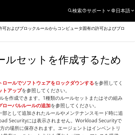
検索
サポート
日本語
許可およびブロックルールからコンピュータ固有の許可およびブロ
ールセットを作成するため
トロールでソフトウェアをロックダウンする
を参照してく
ットアップ
を参照してください。
ーバルルールを作成できます。1種類のルールセットまたはその組み
グローバルルールの追加
を参照してください。
の一部として追加されたルールやメンテナンスモード時に追
urityには表示されません。Workload Securityで
方の場所に保存されます。エージェントはインベントリ