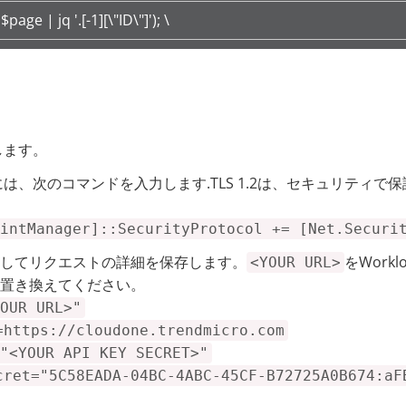
ge | jq '.[-1][\"ID\"]'); \
動します。
するには、次のコマンドを入力します.TLS 1.2は、セキュリティ
intManager]::SecurityProtocol += [Net.Securi
してリクエストの詳細を保存します。
をWorklo
<YOUR URL>
置き換えてください。
OUR URL>"
=https://cloudone.trendmicro.com
"<YOUR API KEY SECRET>"
cret="5C58EADA-04BC-4ABC-45CF-B72725A0B674:aF