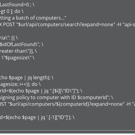
LastFound=0 ; \

t 0 ]; do \
