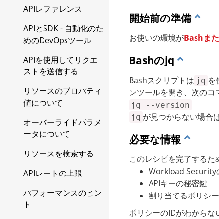
びIPアドレス
Linuxカーネルの互換
APIレファレンス
Workload Securityリリ
性
オンプレミスのDeep
開始前の準備
2020-11-23以前に作成
ース戦略およびライフサ
Security Managerから
APIとSDK - 自動化のた
Linuxファイルシステ
されたアカウントのエ
オプションのLinuxカ
イクルポリシー
お使いの環境が
Bashま
移行する
めのDevOpsツール
ムの互換性
ージェントから
ーネルサポートパッ
Workload Securityの
ケージの更新を無効
Bashのjq
Trend Cloud One -
APIを使用してリクエ
Linux Secure Bootの
FQDN
にする
Endpoint & Workload
ストを送信する
サポート
Bashスクリプトは
を
jq
Security
2020-11-23以前に作成
単一のコンピュータ
リソースのプロパティ
ンツールを開き、次のコ
Linux Secure Bootの
されたアカウントの更
で更新を無効にする
Endpoint Securityの設
値について
jq --version
サポート
新サーバFQDNへのリ
定
が見つからない場合
jq
複数のコンピュータ
レー
オーバーライドパラメ
SELinuxのサポート
ーで更新を無効にす
ソフトウェアパッケージ
ータについて
必要な情報
2020-11-23以前に作成
る
のデジタル署名の確認
各プラットフォームで
されたアカウントのダ
リソースを検索する
サポートされている機
このレシピを完了するた
リレー接続の確認
ウンロードセンター
ソフトウェアZIPパッ
能
Workload Securit
APIレートの上限
FQDNへのリレー
ケージの署名の確認
APIキーの秘密鍵
エージェントをデプロイ
パフォーマンスのヒン
割り当てるポリシー
する
ワイルドカードをサポ
インストーラーファイ
ト
ートしないファイアウ
ル（EXE、MSI、
ポリシーのIDがわからな
エージェントソフトウ