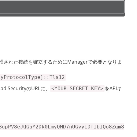
で保護された接続を確立するためにManagerで必要となりま
tyProtocolType]::Tls12
ad SecurityのURLに、
をAPIキ
<YOUR SECRET KEY>
BgpPV8eJQGaY2Dk0LmyQMD7nUGvyIDfIbIQo8Zgm8