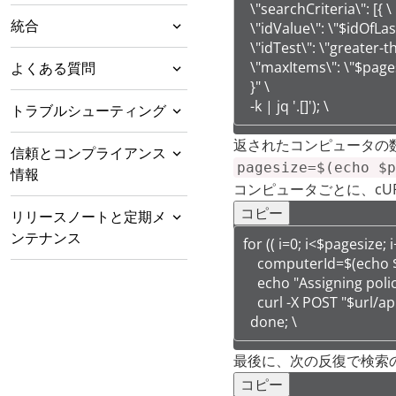
ベーション
をデプロイ
API
Python IDEをイン
  \"searchCriteria\": [{ \

コンピュータの追加
コンピュータの追加ま
(dsa_control -a)
ストールする
  \"idValue\": \"$idOfLas
統合
保護の設定
APIを使用してエー
たは変更時のタスクの
  \"idTest\": \"greater-tha
ポリシーを設定する
Agentを有効化する
コンピュータの追加に
SDKをPyCharmの
ジェント配信スク
AWS Control Towerと
自動実行
  \"maxItems\": \"$pages
よくある質問
保護を維持
ポリシーを作成お
ついて
プロジェクトに追
リプトを生成する
の統合
  }" \

保護モジュールの設定
ポリシーの作成
よび設定する
AWS自動スケーリング
加する
  -k | jq '.[]'); \
保護が有効になるとコン
コンピュータステ
トラブルシューティング
ローカルネットワーク
Workload Security
一般的な手順
AWS Systems Manager
と Workload Security
AWS Control Towerと
イベントとアラートを設
ピュータが切断されます
ポリシー、継承、およ
侵入防御の設定
新規ポリシーを作成
構成ファイアウォ
ータスレポート
ポリシーを作成す
コンピュータの追加
次の手順
とAWS Servicesを
Distributorとの統合
の統合
返されたコンピュータの数
定する
オフラインエージェント
びオーバーライド
する
ール
例
る
信頼とコンプライアンス
Azure仮想マシンスケ
エージェントのプレ
統合する
Solarisゾーンのエージ
不正プログラム対策を
侵入防御について
保護されていない
保護されていない
pagesize=$(echo $p
データセンターゲート
コンピュータを手動
情報
SAP NetWeaverとの統
ールセットと
AWS Control Tower統
IAMポリシーを作成す
インストール
プロキシの設定
ェント保護はどのように
CPU使用率が高い
コンピュータで使用可
構成します
Workload Securityの
原因
ポリシーを作成する
侵入防御の設定
コンピュータにパ
ポリシーをコンピ
一般的な手順
コンピュータを検
コンピュータごとに、cU
ウェイを設定する
で追加する
コンピュータの追
ワークフローパタ
合
Workload Security
合のアップグレード
る
侵入防御の設定
機能しますか?
能なインタフェースを
イベントログ
別の
ッチを適用する
ュータに割り当て
出する
コピー
コンプライアンスについ
インストールスクリ
加
ーンファイル
リリースノートと定期メ
Relayの設定
Windowsでのエージェ
構成ファイアウォール
プロキシの設定
Agentが実行されてい
不正プログラム対策
不正プログラム対
例
一般的な手順
Active Directoryコン
検出して設定する
る
Apex Centralとの統合
て
GCP自動スケーリング
AWS Control Tower統
役割を作成し、ポリシ
プトでAgentをイン
侵入防御ルールの設
検出モードで 侵入
ンテナンス
Workload Security は、
ント配信に関する問題の
ログとイベントの保存
ることを確認する
XMLファイルからポ
について
策を構成します
推奨検索でルール
エージェントのス
例：CVEの 侵入
for (( i=0; i<$pagesize; i+
ピュータを追加する
Google Cloud
Amazon
エージェント（保護され
と Workload Security
コンテナ保護の管理
プロキシ設定
Relayについて
合の削除
ーを割り当てます
ストールする
定
ファイアウォールに
防御 を有効にする
ファイアウォール
例
AWS GovCloudまたは
診断
コンピュータエディタ
リシーをインポート
複数のインタフェー
を割り当てる
ポリシーと初期設
テータスに基づい
防御 ルールを検
    computerId=$(echo $pa
Trend Vision Oneと統
Agent package
Platformコネクタ
GuardDuty
たコンピュータ）の管理
メンテナンス
不正プログラム対策 検
DNSを検証する
不正プログラム対策
ついて
ログファイルのサイ
Webレピュテーシ
ルールを作成する
一般的な手順
    echo "Assigning pol
Azure Governmentのワ
VMware VMを追加
の概要セクション
データセンターゲー
する
スに対してポリシー
定のポリシー設定
てコンピュータを
索する
合する
integrity check
インストールスクリプ
Webレピュテーション
OSプロキシを有効に
さらにリレーを配信す
パラメータの作成
自動スケーリングの
エージェントのプレ
SQLインジェクショ
リアルタイム検索を
を追加
コアエンドポイン
IPSルール一覧
侵入防御 ルール
Windowsプラットフォ
索の失敗とキャンセル
を設定する
ズを制限する
ョンの設定
予約されたタスク
推奨検索が最後に
    curl -X POST "$url/a
ークロードを保護できま
トウェイを追加する
を設定する
Amazon Macie
を構成する
検索する
SAML シングルサインオ
Workload Securityの新
トを使用したコンピュ
の設定
する
る
コンピュータおよび
DNSサービスの信頼性
結果、Workload
インストール
ン防止ルールを設定
Workload Security
適用する
トとワークロード
ステートフル構成
を作成する
例
ーム用不正プログラム対
AWSインスタンスを追
ポリシーエディタの
Workload Security
既存のポリシーを複
を使用した保護の
例：CVEから保護
実行された日時を
  done; \
すか？
Workload Securityで
関連付けを作成
Workload Securityと
役割を使用したア
侵入防御ライセン
GCPコネクタの同
ン (SSO) を実装する
機能
ータの追加と保護
イベントを識別および
Agentのステータス
を確認する
Securityからインス
する
機械学習型検索で新
ファイアウォールを
イベントログガイド
デバイスコントロ
ルールの自動適用
不正プログラム対
の変更に関する制
一般的な手順
策のアップデート失敗
加する
[概要] セクション
Active Directoryを追
にVMware vCenter
製する
インタフェース制限
維持
Amazon
初期設定値とオー
モジュールのステ
されていないコン
確認する
PCI DSS要件を満たす
デバイスコントロール
エージェントからの
TrendAI Vision Oneの
インストールスクリ
ファイアウォール設
Webレピュテーショ
サーバコンソールで
Relayの数と場所を計
クセスの制御
スの種類
期処理を送信する
不正プログラム検
グループ化するための
タンスを削除しま
たな脅威を検出
設定する
ライン
ールの設定
を有効にする
策を有効にして設
限
最後に、次の反復で検索
Deep Security Agentに
コンピュータを保護す
加する
を追加する
を強制する
Inspector
バーライド
ータスに基づいて
ピュータを検索す
アカウントの役割と連絡
Deep Security Agent
エージェントダウンロ
の設定
Relay機能の削除
エージェントのバージ
SAMLシングルサイン
統合
送信ポートを許可する
プトでAgentをイン
インストールスクリ
アプリケーションの
定を適用する
ンモジュールを有効
OSプロキシを有効に
画する
索設定を作成およ
例
セキュリティアップデー
Azureインスタンスを
ネットワークエンジン
タグの適用
互換性のない他のトレ
す。
AWSアカウントの追
コンピュータの推奨
定する
例: すべてのコン
関連するクラス
よるAmazon Instance
GDPR
る
API Keysを作成お
侵入防御ルールに
一般的な手順
コンピュータを検
る
コピー
先
for macOSの新機能
ードのURL形式
ョン管理を設定する
オン（SSO）について
(Agentからのハートビ
ストールする
プトを生成する
種類
強化された不正プロ
ファイアウォールル
にする
する
アプリケーション
侵入防御のテスト
機械学習型検索を
び変更する
一般的な手順