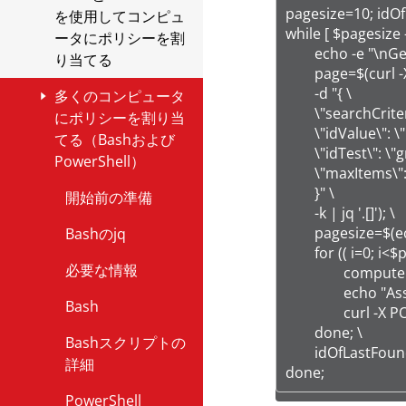
スク
する
WorkSpacesへの
る
い
pagesize=10; idOf
を使用してコンピュ
インストール
Bash
while [ $pagesize -g
ポートを開く
ータにポリシーを割
Azure VMにエージェ
AWSアカウントを
PowerShellソフト
	echo -e "\nGetting a batch of computers..." 

り当てる
Windows 2012
ントをインストールす
Workload Security
ウェアを確認する
PowerShell
	page=$(curl -X POST "$url/api/computers/search?expand=none" -H "api-secret-key: $secret" -H "api-version: v1" -H "Content-Type: application/json" -# \

AgentをAmazon
Server Coreでのイ
る
	-d "{ \

EC2インスタンスお
多くのコンピュータ
開始前の準備
有効化の種類を設定
ンストール
APIキーを作成する
備考
	\"searchCriteria\": [{ \

よびWorkSpacesに
にポリシーを割り当
Google Cloud
する
Bash
	\"idValue\": \"$idOfLastFound\", \

インストールする
てる（Bashおよび
Red Hat 、
セットアップをテ
関連リソース
Platform VMにエージ
	\"idTest\": \"greater-than\"}], \

マスターAmazon
PowerShell）
Amazon、SUSE、
ストする
ェントをインストール
PowerShell
	\"maxItems\": \"$pagesize\" \

エージェントがイン
EC2インスタンスま
Oracle、Alma、
する
	}" \

ストールされ、有効
Bash
開始前の準備
たはAmazon
Rocky、Miracle、
備考
	-k | jq '.[]'); \

化されていることを
Agentの有効化
WorkSpaceを起動す
またはCloud Linux
	pagesize=$(echo $page | jq length); \

PowerShell
Bashのjq
確認します。
関連リソース
る
にAgentをインスト
	for (( i=0; i<$pagesize; i++)); do \

Agentを無効化する
ールする
最後のコメント
必要な情報
		computerId=$(echo $page | jq ".[$i][\"ID\"]"); \

ポリシーを割り当て
Agentをマスターに
		echo "Assigning policy to computer with ID $computerId"; \

る
エージェントの起動
インストールする
Ubuntuまたは
関連リソース
Bash
		curl -X POST "$url/api/computers/${computerId}?expand=none" -H "api-secret-key: $secret" -H "api-version: v1" -H "Content-Type: application/json" -d "{ \"policyID\": \"$policyId\" }" -s -S -o /dev/null; \

または停止
DebianにAgentを
	done; \

Agentが適切にイン
Bashスクリプトの
インストールする
	idOfLastFound=$(echo $page | jq '.[-1]["ID"]'); \ 

ストールされ有効化
詳細
done;
されたことを確認す
Solarisにエージェ
PowerShell