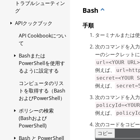
ォールに必要な
RPM、DEBファイル）
トラブルシューティン
ェアの入手
Workload Securityの
の署名を確認する
Bash
グ
URL
AgentのLinuxセキュア
EXEまたはMSIファイ
APIクックブック
手順
ブートの設定
ルの署名の確認
ターミナルまたは使
API Cookbookについ
Workload Security で
RPMファイルの署名の
て
macOSエージェント
次のコマンドを入力
確認
のモバイルデバイス管
ーのシークレットに
Bashまたは
DEBファイルの署名の
理を設定する
url=<YOUR URL>
PowerShellを使用す
確認
例えば、
url=htt
るように設定する
エージェントをインス
secret=<YOUR S
トールする
コンピュータのリス
Bashまたは
例えば、
secret=
トを取得する（Bash
PowerShell？
Amazon EC2および
手動インストール
次のコマンドを入力
およびPowerShell）
WorkSpacesへの
環境を確認する
policyId=<YOUR
他の方法でエージェ
Windowsへのエー
Agentのインストール
ポリシーの検索
例えば、
ントをインストール
ジェントのインス
policyI
Workload Security
(Bashおよび
エージェントをAMIま
する
Workload Security
トール
次のコードをコピー
PowerShell)
たはWorkSpaceバン
cURLソフトウェア
コピー
インストール後のタ
有効化の種類を設定
Amazon
ドルにインストールす
を確認してくださ
Bash と PowerShell
開始前の準備