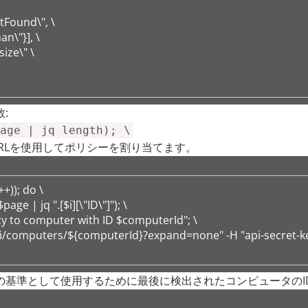
tFound\", \

n\"}], \

ize\" \

:
age | jq length); \
RLを使用してポリシーを割り当てます。
+)); do \

ge | jq ".[$i][\"ID\"]"); \

icy to computer with ID $computerId"; \

pi/computers/${computerId}?expand=none" -H "api-secret-key: $se
の基準として使用するために最後に検出されたコンピュータのI