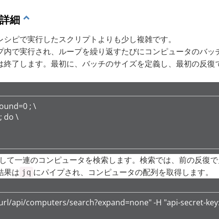
の詳細
レシピで実行したスクリプトよりも少し複雑です。
プ内で実行され、ループを繰り返すたびにコンピュータのバッ
は終了します。最初に、バッチのサイズを定義し、最初の反復で
und=0 ; \

 do \

用して一連のコンピュータを検索します。検索では、前の反復で見
結果は
にパイプされ、コンピュータの配列を取得します。
jq
rl/api/computers/search?expand=none" -H "api-secret-key: $s