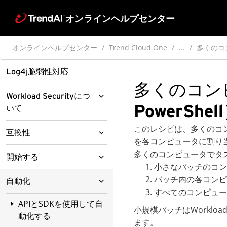
オンラインヘルプセンター
オンラインヘルプセンター
Trend Cloud One
...
多くのコン
Log4j脆弱性対応
多くのコン
Workload Securityにつ
PowerShel
いて
このレシピは、多くのコ
Workload Security コン
互換性
を各コンピュータに割り
ポーネントについて
多くのコンピュータでタ
システム要件
開始する
Endpoint Securityおよ
小さなバッチのコン
びWorkload Security保
エージェントの要件
Workload Security デモ
バッチ内の各コンピ
自動化
護モジュール
をお試しください
すべてのコンピュー
サイジング
Deep Security Agent
APIとSDKを使用して自
請求および価格設定につ
のプラットフォーム
小規模バッチはWorkl
Deep Security as a
ポート番号、URL、およ
動化する
いて
ます。
Serviceからの移行