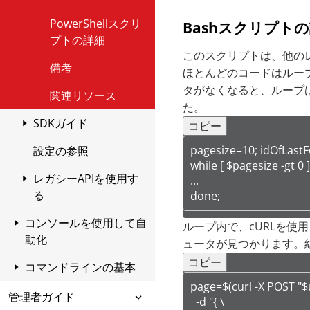
る
ントをインストー
ルする
PowerShellスクリ
Bashスクリプト
ポリシーの自動割り
プトの詳細
当ての設定
AIXにAgentをイン
このスクリプトは、他の
ストール
備考
ほとんどのコードはルー
マスターに基づいて
タがなくなると、ループ
AMIまたはカスタム
macOSへのエージ
関連リソース
WorkSpaceバンドル
ェントのインスト
た。
SDKガイド
を作成する
ール
コピー
pagesize=10; idOfLastFo
設定の参照
AMIを使用する
Python SDK
Red Hat OpenShift
while [ $pagesize -gt 0 ];
にエージェントを
レガシーAPIを使用す
SDKのバージョンの
Python SDKを使用
...

インストールする
る
互換性
するための準備
done;
Red Hat OpenShift
コンソールを使用して自
コード例の実行
従来のAPIへのアクセ
前提条件
ループ内で、cURLを使
Virtualization環境
動化
スの提供
ュータが見つかります。
で稼働しているOS
コード例のインデッ
Python SDKをダウ
にエージェントを
コピー
コマンドラインの基本
タスクを実行するため
クス
SOAP APIからの移行
ンロードしてイン
インストールする
のWorkload Security
ストールする
page=$(curl -X POST "$u
Agentからのアクティ
Workload Security
旧バージョンのREST
管理者ガイド
のスケジュール設定
  -d "{ \
