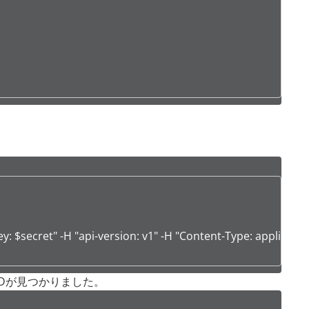
cret" -H "api-version: v1" -H "Content-Type: application/json"
Dが見つかりました。