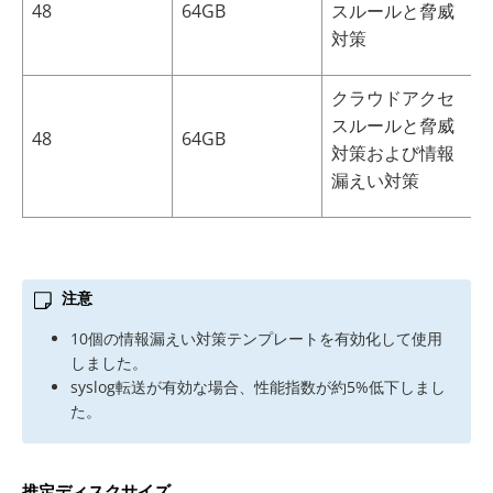
48
64GB
スルールと脅威
6
対策
クラウドアクセ
スルールと脅威
48
64GB
6
対策および情報
漏えい対策
注意
10個の情報漏えい対策テンプレートを有効化して使用
しました。
syslog転送が有効な場合、性能指数が約5%低下しまし
た。
推定ディスクサイズ