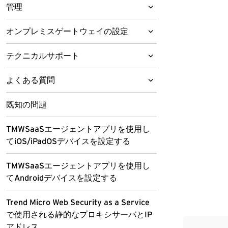
グローバル設定
ログ分析
管理
送
Syslogのコンテンツ対応の種類2
承認済み/ブロックするURL
TMWSaaS証明書の配信
クラウドsyslog転送
ポリシー適用ログ
ライセンス情報
監視
オンプレミスゲートウェイの設定
クラウドアクセスルール
送信トラフィック用の静的IPアドレ
承認済み/ブロックするURLリストに
お気に入りのログ
インターネットアクセスログ
TMWSaaSのログ出力とCEF syslog
PACファイル
テスト
オンプレミスゲートウェイの推奨サイ
ス
ついて
テクニカルサポート
形式のコンテンツの対応
不審オブジェクト
クラウドアクセスルールを設定する
レポート
ズ
仮想アナライザのログ
ポリシーのバックアップと復元
PACファイルを設定する
承認済み/ブロックするURLの一致モ
トラブルシューティングのリソース
syslog転送ツールをインストールす
Syslogのコンテンツ対応の種類1
よくある質問
セキュリティテンプレート
クラウド仮想アナライザについて
監査ログ
オンプレミスゲートウェイをインスト
ード
ログの列リスト
レポートテンプレートを設定する
適用エージェント
る
TMWSaaSの初期設定PACファイル
ールする
製品サポート情報
サポートポータルの利用
Syslogのコンテンツ対応の種類2
HTTPSインスペクション
不審URLをトレンドマイクロに送信す
Trend Micro Apex Centralと統合す
脅威対策
既知の問題
期間の範囲
ディレクトリサービス
PACファイルを使用したトラフィッ
適用エージェントをWindowsまた
る方法を教えてください
る
オンプレミスゲートウェイWebコン
トレンドマイクロへのウイルス解析依
オンプレミスゲートウェイのCLIコ
脅威データベース
サポートサービスについて
オブジェクト
情報漏えい対策
SSLハンドシェイクの概要
ク転送
はmacOSに配信する
脅威対策テンプレートを設定する
TMWSaaSエージェントアプリを使用し
ホストされているユーザ
ソールの認証を行う
頼
Active Directoryフェデレーション
マンド
認証エージェントがユーザの認証に失
クラウド仮想アナライザを設定して
てiOS/iPadOSデバイスを設定する
ユーザ通知
復号ルール
カスタマイズされたURLカテゴリ
TMWSaaSエージェントアプリを
サービス認証
Webレピュテーションについて
情報漏えい対策について
ブラウザの設定
適用エージェントの設定とダウン
敗するのはなぜですか？
不審オブジェクトを適用する
アカウントのセットアップメッセージ
オンプレミスゲートウェイを登録する
その他のリソース
ホストされているユーザアカウント
メールレピュテーションについて
iOS/iPadOSに配信する
ロード
デジタル証明書
クラウドサービスフィルタ
エージェント認証
を設定する
機械学習型検索について
情報漏えい対策プロファイルを設
復号ルールを設定する
カスタマイズされたURLカテゴリ
GPOの作成
同期エージェントの設定
TMWSaaSエージェントアプリを使用し
管理者アラート
オンプレミスゲートウェイを実装する
ファイルレピュテーションについて
最新版ダウンロード
TMWSaaSエージェントアプリを
定する
を設定する
適用エージェントの配信
TMWSaaSエージェントアプリを
てAndroidデバイスを設定する
HTTPSトンネル
IPアドレスグループ
直接認証
ホストされているユーザアカウント
デジタル証明書について
クラウドサービスについて
AD FSサーバのポート設定
同期エージェントの設定
TMWSaaSクラウドプロキシ用の
Androidに配信する
Microsoft Intuneに追加する
オンプレミスゲートウェイを設定する
管理者アラートを設定する
ICAPモードについて
Webレピュテーションについて
脅威解析・サポートセンター
をインポートする
カスタマイズされたURLカテゴリ
適用エージェントのインストール
CA証明書のクロス署名
個々のコンピュータへの適用エ
Trend Micro Web Security as a Service
クラウドアプリケーションアクセス
Microsoft Entra ID認証
TrendLabs (トレンドラボ)
証明書の例外を設定する
クラウドサービスフィルタを設定
IPアドレスグループを設定する
AD FSサーバ設定
認証エージェントの設定
直接認証の図
の一致モード
の完了
アプリ構成ポリシーを追加する
TMWSaaSエージェントアプリを
ージェントの配信
ネットワークを設定する
で使用される静的なプロキシサーバとIP
セット
ゲストユーザアカウントを設定する
する
TMWSaaSオンプレミス用のCA
Microsoft Intuneに追加する
Okta認証
AD FSの自動設定
認証エージェントのポート設定
Microsoft Entra IDにTMWSを追加
アドレス