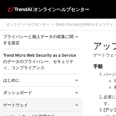
オンラインヘルプセンター
オンラインヘルプセンター
Deep Discovery/Webセキュリティ
プライバシーと個人データの収集に関
する規定
アッ
プレリリースに関する免責事項
ゲートウェ
Trend Micro Web Security as a Service
のデータのプライバシー、セキュリテ
手順
ィ、コンプライアンス
バージ
はじめに
Trend Micro Web Security as a
ダッシュボード
必要に
Service概要
す。
ダッシュボード
ゲートウェイ
このリリースの新機能
[アッ
ダッシュボードの一般的なタスク