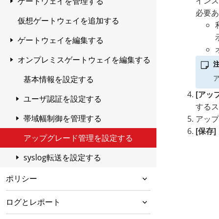
インス
ゲートウェイを管理する
TMWSaaSの仕組み
TMWSaaSクラウドリリースノート
必要あ
仮想ゲートウェイを追加する
インターネットゲートウェイトラフ
データセンターの地域
TMWSaaSオンプレミスゲートウェ
ィックのユーザ認証
イリリースノート
ゲートウェイを編集する
システム要件
透過認証
TMWSaaS syslog転送ツールリリー
オンプレミスゲートウェイを編集する
基本情報を設定する
タスク概要 (初めてのユーザ向け)
スノート
ユーザ認証を設定する
基本情報を設定する
TMWSaaS管理コンソールのログオ
TMWSaaSエージェントリリースノ
[アッ
ン
ート
ユーザ認証を設定する
するス
ユーザアカウントの概要
帯域幅制御を管理する
Kerberos認証について
アップ
[保存]
インターネットゲートウェイトラフ
アップグレード管理を設定する
Kerberos認証を設定する
帯域幅制御について
ィック
syslog転送を設定する
帯域幅制御ルールを設定する
システム通知メッセージ
TMWSaaSのログ出力とCEF syslog
ポリシー
デスクトップ用のトラフィック転送
形式のコンテンツの対応
オプション
ポリシー適用の概要
ログとレポート
Syslogのコンテンツ対応の種類1
モバイルデバイスのトラフィック転