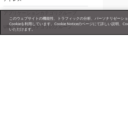
Windowsでの適用エージェントの
構成プロファイルを追加して
証明書のクロス署名
GPOを使用した適用エージェン
時間を設定する
対象ドメイングループ
クラウドサービスレピュテーショ
する
ログオンとログアウト
TMWSaaS VPNを配信する
TMWSaaSエージェントアプリの
トの配信
Google認証
AD FS認証のテスト
エージェント認証のテスト
OktaでTMWSaaS SSOを設定する
ンサービスについて
TMWSaaSオンプレミスに会社の
アプリケーションカテゴリグループ
システムを設定する
プロパティを設定する
対象ドメイングループの設定
Microsoft Entra IDでTMWS設定を
このウェブサイトの機能性、トラフィックの分析、パーソナリゼーショ
適用エージェントのアップグレー
構成プロファイルを追加して
CA証明書を使用する
Apple Remote Desktopを使用
AD FSにおけるTMWSaaS証明書の
TMWSaaSでOktaの設定を行って
GoogleにTMWSaaSを追加する
クラウドアプリケーションアクセ
構成する
Cookieを利用しています。Cookie Noticeのページにて詳しい説明
カスタム保護を設定する
ド
TMWSaaS証明書を配信する
アプリ構成ポリシーを追加する
した適用エージェントの配信
URLフィルタカテゴリのグループ
置き換え
ドメインを追加する
いただけます。
スセットを設定する
Googleで同期の設定を行う
TMWSで、Microsoft Entra ID設定
適用エージェントの無効化と再有
管理対象のデバイスでTMWSaaS
構成プロファイルを追加して
OktaでTMWSaaSプロビジョニン
用語集
を構成する
効化
エージェントアプリを設定する
TMWSaaS VPNを配信する
TMWSaaSでGoogleを設定する
グを設定する
ADドメインを追加してユーザを同
適用エージェントのアンインスト
構成プロファイルを追加して
Google Workspaceドメインを追
ユーザプロファイル属性を設定し
期する
ール
TMWSaaS証明書を配信する
加してユーザを同期する
てマッピングする
オンラインヘルプセンター
Microsoft Entra ID認証のテスト
管理対象のデバイスでTMWSaaS
Google認証をテストする
Oktaのユーザとグループに
エージェントアプリを設定する
TMWSaaSを割り当てる
サポート
Okta認証をテストする
個人のお客さま
OktaのTMWSaaS証明書を置き換
える
法人のお客さま