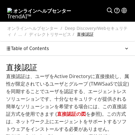
オンラインヘルプセンター
オンラインヘルプセンター
Deep Discovery/Webセキュリテ
ィ
...
ディレクトリサービス
直接認証
Table of Contents
直接認証
直接認証は、ユーザをActive Directoryに直接接続し、属
性が限定されているユーザとグループ (
TMWSaaS
で設定)
を同期することでユーザを認証する、エージェントレス
ソリューションです。十分なセキュリティが提供される
簡単なソリューションを希望する場合には、この直接認
証方式を使用できます (
直接認証の図
を参照)。この方式
は、ネットワーク上にエージェントをサポートするソフ
トウェアをインストールする必要がありません。