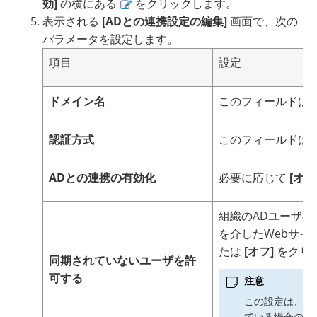
効]
の横にある
をクリックします。
表示される
[ADとの連携設定の編集]
画面で、次の
パラメータを設定します。
項目
設定
ドメイン名
このフィールドは
認証方式
このフィールドは
ADとの連携の有効化
必要に応じて
[オン
組織のADユーザの
を介したWebサ
たは
[オフ]
をクリ
同期されていないユーザを許
可する
注意
この設定は、
TM
ている場合のみ