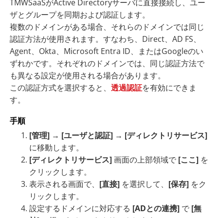
TMWSaaS
がActive Directoryサーバに直接接続し、ユー
ザとグループを同期および認証します。
複数のドメインがある場合、それらのドメインでは同じ
認証方法が使用されます。すなわち、Direct、AD FS、
Agent、Okta、Microsoft Entra ID、またはGoogleのい
ずれかです。それぞれのドメインでは、同じ認証方法で
も異なる設定が使用される場合があります。
この認証方式を選択すると、
透過認証
を有効にできま
す。
手順
[管理]
→
[ユーザと認証]
→
[ディレクトリサービス]
に移動します。
[ディレクトリサービス]
画面の上部領域で
[ここ]
を
クリックします。
表示される画面で、
[直接]
を選択して、
[保存]
をク
リックします。
設定するドメインに対応する
[ADとの連携]
で
[無