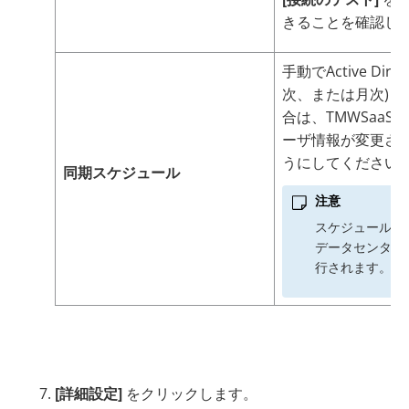
きることを確認し
手動でActive D
次、または月次) 
合は、
TMWSaaS
に
ーザ情報が変更さ
うにしてください
同期スケジュール
注意
スケジュール (
データセンターを
行されます。
[詳細設定]
をクリックします。