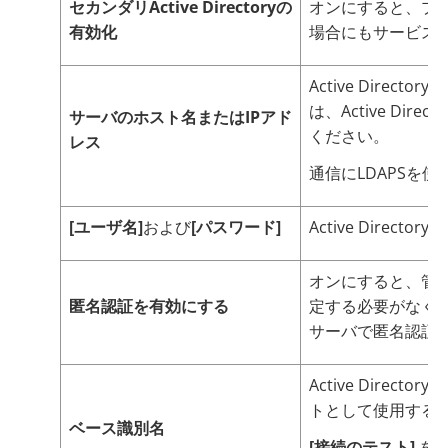
セカンダリActive Directoryの
オンにすると、プライ
有効化
場合にもサービス
Active Dire
は、Active D
サーバのホスト名またはIPアド
ください。
レス
通信にLDAPSを
[ユーザ名]
および
[パスワード]
Active Direc
オンにすると、管理者
匿名認証を有効にする
定する必要がなくなり
サーバで匿名認証
Active Direct
トとして使用する
ベース識別名
[接続のテスト]
をク