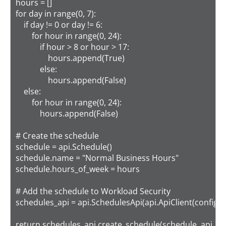
hours = []

for day in range(0, 7):

    if day != 0 or day != 6:

        for hour in range(0, 24):

            if hour > 8 or hour > 17:

                hours.append(True)

            else:

                hours.append(False)

    else:

        for hour in range(0, 24):

            hours.append(False)

# Create the schedule

schedule = api.Schedule()

schedule.name = "Normal Business Hours"

schedule.hours_of_week = hours

# Add the schedule to Workload Security

schedules_api = api.SchedulesApi(api.ApiClient(configura
return schedules_api.create_schedule(schedule, api_ve