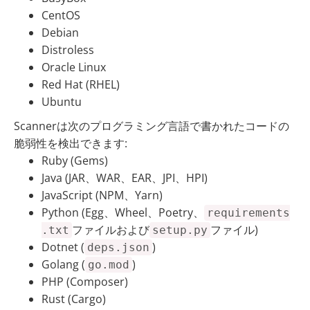
CentOS
Debian
Distroless
Oracle Linux
Red Hat (RHEL)
Ubuntu
Scannerは次のプログラミング言語で書かれたコードの
脆弱性を検出できます:
Ruby (Gems)
Java (JAR、WAR、EAR、JPI、HPI)
JavaScript (NPM、Yarn)
Python (Egg、Wheel、Poetry、
requirements
ファイルおよび
ファイル)
.txt
setup.py
Dotnet (
)
deps.json
Golang (
)
go.mod
PHP (Composer)
Rust (Cargo)