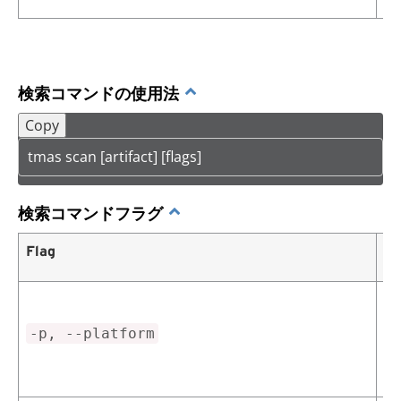
検索コマンドの使用法
Copy
tmas scan [artifact] [flags]
検索コマンドフラグ
Flag
説
マ
プ
-p, --platform
ば、
u