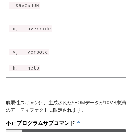
S
--saveSBOM
脆
イ
-o, --override
t
詳
-v, --verbose
ヘ
-h, --help
脆弱性スキャンは、生成されたSBOMデータが10MB未満
のアーティファクトに限定されます。
不正プログラムサブコマンド