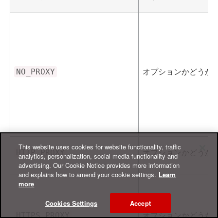
オプションかどうか
NO_PROXY
This website uses cookies for website functionality, traffic
オプションかどうか
HTTP_PROXY
analytics, personalization, social media functionality and
advertising. Our Cookie Notice provides more information
and explains how to amend your cookie settings.
Learn
more
Cookies Settings
Accept
オプションかどうか
HTTPS_PROXY