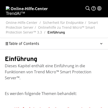
Online-Hilfe-Center
Online-Hilfe-Center
Sicherheit für Endpunkte
Smart
Protection Server
Onlinehilfe zu Trend Micro™ Smart
Protection Server™ 3.3
Einführung
Table of Contents
Einführung
Dieses Kapitel enthält eine Einführung in die
Funktionen von Trend Micro™
Smart Protection
Server™
.
Es werden folgende Themen behandelt: