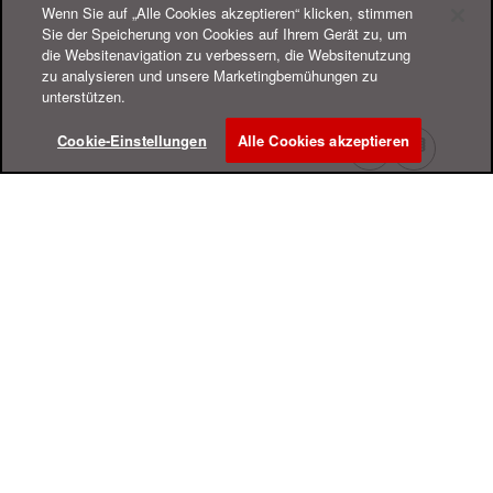
Wenn Sie auf „Alle Cookies akzeptieren“ klicken, stimmen
Sie der Speicherung von Cookies auf Ihrem Gerät zu, um
die Websitenavigation zu verbessern, die Websitenutzung
zu analysieren und unsere Marketingbemühungen zu
unterstützen.
Cookie-Einstellungen
Alle Cookies akzeptieren
Online-Hilfe-Center
Support